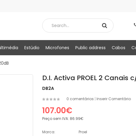
ltimédia
Estúdio
Microfones
Public address
Cabos
C
 20dB
D.I. Activa PROEL 2 Canais 
DB2A
0 comentários
|
Inserir Comentário
107.00€
Preço sem IVA:
86.99€
Marca:
Proel