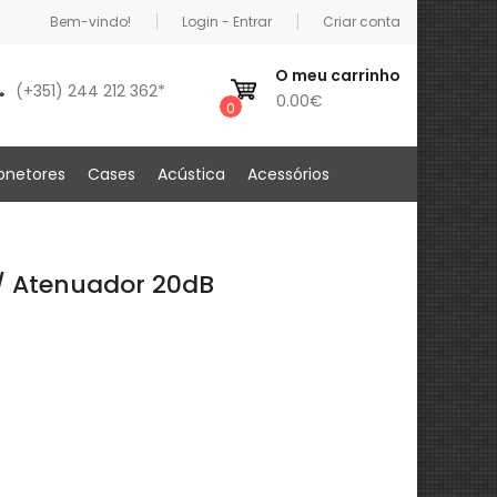
Bem-vindo!
Login - Entrar
Criar conta
O meu carrinho
(+351) 244 212 362*
0.00€
0
onetores
Cases
Acústica
Acessórios
c/ Atenuador 20dB