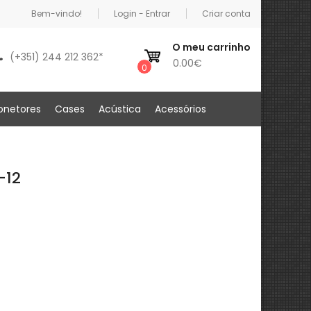
Bem-vindo!
Login - Entrar
Criar conta
O meu carrinho
(+351) 244 212 362*
0.00€
0
onetores
Cases
Acústica
Acessórios
-12