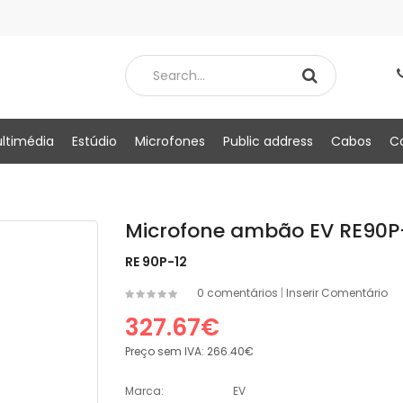
ltimédia
Estúdio
Microfones
Public address
Cabos
C
Microfone ambão EV RE90P
RE 90P-12
0 comentários
|
Inserir Comentário
327.67€
Preço sem IVA:
266.40€
Marca:
EV