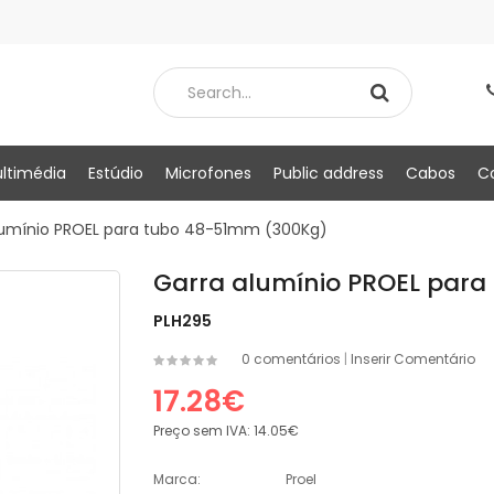
ltimédia
Estúdio
Microfones
Public address
Cabos
C
lumínio PROEL para tubo 48-51mm (300Kg)
Garra alumínio PROEL par
PLH295
0 comentários
|
Inserir Comentário
17.28€
Preço sem IVA:
14.05€
Marca:
Proel