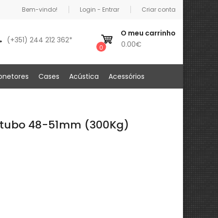
Bem-vindo!
Login - Entrar
Criar conta
O meu carrinho
(+351) 244 212 362*
0.00€
0
onetores
Cases
Acústica
Acessórios
a tubo 48-51mm (300Kg)