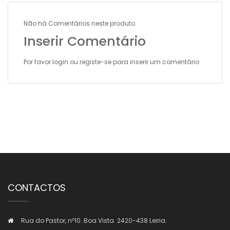
Não há Comentários neste produto.
Inserir Comentário
Por favor
login
ou
registe-se
para inserir um comentário
CONTACTOS
Rua do Pastor, nº10. Boa Vista. 2420-438 Leiria.