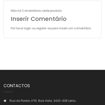
Não há Comentários neste produto.
Inserir Comentário
Por favor
login
ou
registe-se
para inserir um comentário
CONTACTOS
Rua do Pastor, nº10. Boa Vista. 2420-438 Leiria.