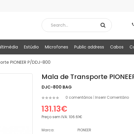
ltimédia
Estúdio
Microfones
Public address
Cabos
C
porte PIONEER P/DDJ-800
Mala de Transporte PIONE
DJC-800 BAG
0 comentários
|
Inserir Comentário
131.13€
Preço sem IVA:
106.61€
Marca:
PIONEER