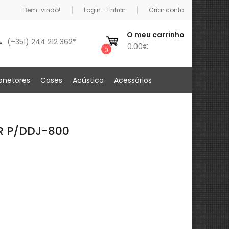
Bem-vindo!
Login - Entrar
Criar conta
O meu carrinho
(+351) 244 212 362*
0.00€
0
onetores
Cases
Acústica
Acessórios
ER P/DDJ-800