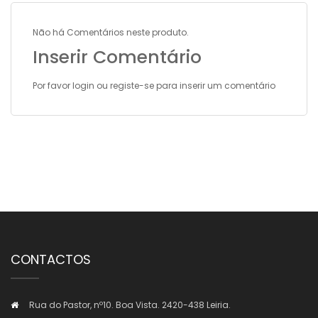
Não há Comentários neste produto.
Inserir Comentário
Por favor
login
ou
registe-se
para inserir um comentário
CONTACTOS
Rua do Pastor, nº10. Boa Vista. 2420-438 Leiria.