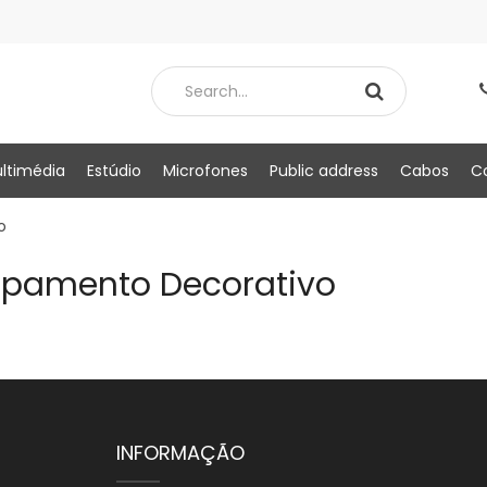
ltimédia
Estúdio
Microfones
Public address
Cabos
C
o
ipamento Decorativo
INFORMAÇÃO