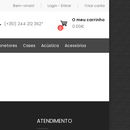
Bem-vindo!
Login - Entrar
Criar conta
O meu carrinho
(+351) 244 212 362*
0.00€
0
onetores
Cases
Acústica
Acessórios
ATENDIMENTO