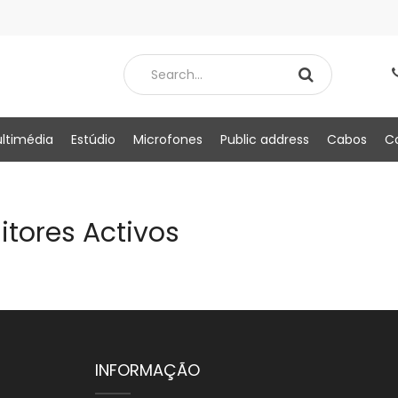
ltimédia
Estúdio
Microfones
Public address
Cabos
C
itores Activos
INFORMAÇÃO