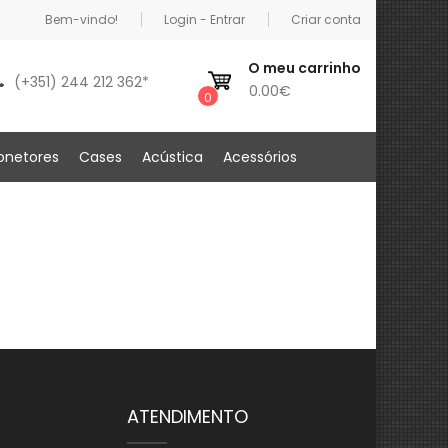
Bem-vindo!
Login - Entrar
Criar conta
O meu carrinho
(+351) 244 212 362*
0.00€
0
onetores
Cases
Acústica
Acessórios
ATENDIMENTO