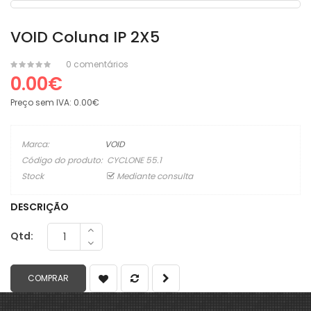
VOID Coluna IP 2X5
0 comentários
0.00€
Preço sem IVA:
0.00€
Marca:
VOID
Código do produto:
CYCLONE 55.1
Stock
Mediante consulta
DESCRIÇÃO
Qtd: