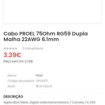
Cabo PROEL 75Ohm RG59 Dupla
Malha 22AWG 6.1mm
0 comentários
3.39€
Preço sem IVA:
2.76€
Marca:
Proel
Código do produto:
HPC805
Stock
Em Stock
DESCRIÇÃO
Application fields: Digital video transmissions / Camera, TV, DVD