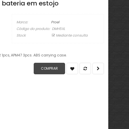
 bateria em estojo
Marca:
Proel
Código do produto:
DMH5XL
Stock
Mediante consulta
2 1pcs, APM47 3pcs. ABS carrying case.