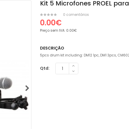
Kit 5 Microfones PROEL para
0 comentários
0.00€
Preço sem IVA:
0.00€
DESCRIÇÃO
5pcs drum kit including: DM12 1pc, DM1 3pcs, CM60
Qtd: