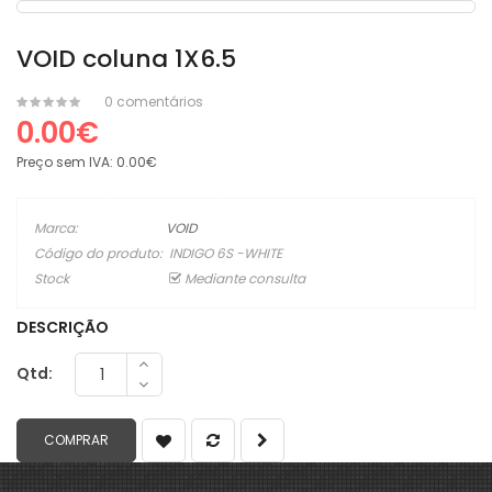
VOID coluna 1X6.5
0 comentários
0.00€
Preço sem IVA:
0.00€
Marca:
VOID
Código do produto:
INDIGO 6S -WHITE
Stock
Mediante consulta
DESCRIÇÃO
Qtd: