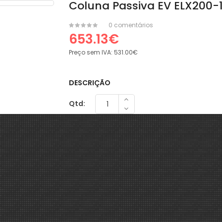
Coluna Passiva EV ELX200-15
0 comentários
653.13€
Preço sem IVA:
531.00€
DESCRIÇÃO
Qtd: