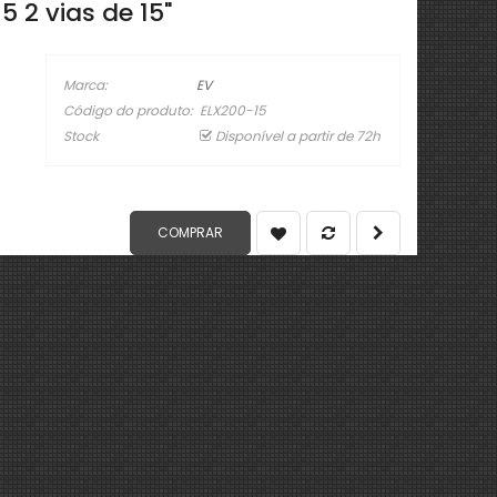
 2 vias de 15"
Marca:
EV
Código do produto:
ELX200-15
Stock
Disponível a partir de 72h