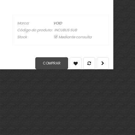
Marca:
VOID
Código do produto:
INCUBUS SUB
Stock
Mediante consulta