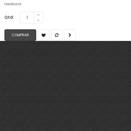
feedback.
Qtd: