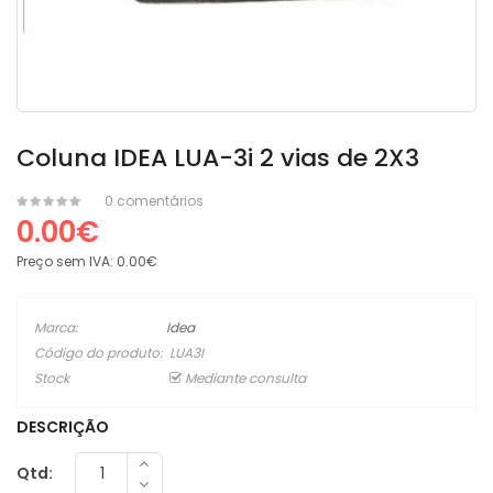
Coluna IDEA LUA-3i 2 vias de 2X3
0 comentários
0.00€
Preço sem IVA:
0.00€
Marca:
Idea
Código do produto:
LUA3I
Stock
Mediante consulta
DESCRIÇÃO
Qtd: